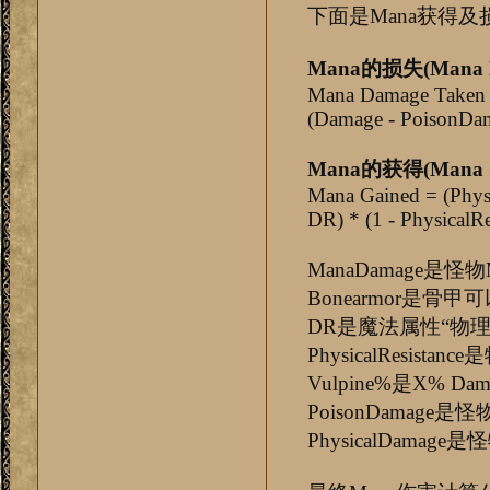
下面是Mana获得
Mana的损失(Mana D
Mana Damage Taken =
(Damage - PoisonDam
Mana的获得(Mana G
Mana Gained = (Phys
DR) * (1 - PhysicalR
ManaDamage是怪
Bonearmor是骨
DR是魔法属性“物
PhysicalResis
Vulpine%是X% Dam
PoisonDama
PhysicalDama