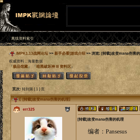
离线资料索引
IMPK1.13战网论坛
>>
新手必看|游戏介绍
>> 浏览: [转载]改变mana伤害
权威资料，海量数据
『
极品馆藏
』 『
暗黑破坏神 III 资料区
』
页次:
转到第 [ 1 ] 页
〖
[转载]改变mana伤害的机理
〗
err325
[转载]改变mana伤害的机理
编者：Pansesus