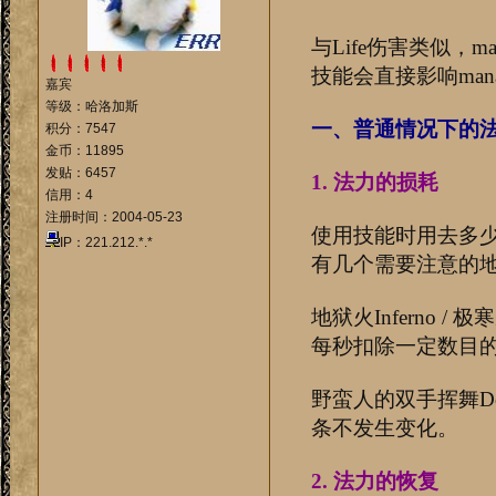
与Life伤害类似
技能会直接影响ma
嘉宾
等级：哈洛加斯
一、普通情况下的法力
积分：7547
金币：11895
发贴：6457
1. 法力的损耗
信用：4
注册时间：2004-05-23
使用技能时用去多
IP：221.212.*.*
有几个需要注意的
地狱火Inferno /
每秒扣除一定数目
野蛮人的双手挥舞Dou
条不发生变化。
2. 法力的恢复