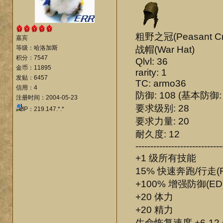
粗野之冠(Peasant Cr
嘉宾
等级：哈洛加斯
战帽(War Hat)
积分：7547
Qlvl: 36
金币：11895
rarity: 1
发贴：6457
TC: armo36
信用：4
防御: 108 (基本防御: 
注册时间：2004-05-23
要求级别: 28
IP：219.147.*.*
要求力量: 20
耐久度: 12
-----------------------------
+1 级所有技能
15% 快速奔跑/行走(
+100% 增强防御(ED
+20 体力
+20 精力
生命恢复速度 +6-12 