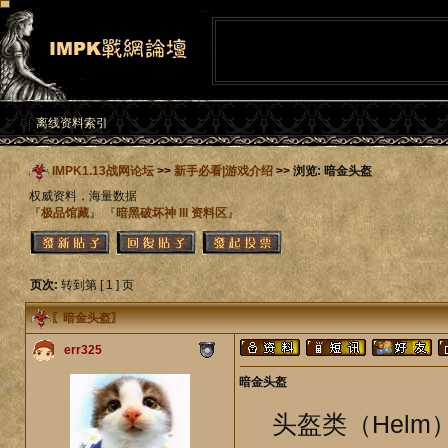
离线资料索引
IMPK1.13战网论坛
>>
新手必看|游戏介绍
>> 浏览: 暗金头盔
权威资料，海量数据
『
极品馆藏
』 『
暗黑破坏神 III 资料区
』
页次:
转到第 [ 1 ] 页
〖
暗金头盔
〗
err325
暗金头盔
头盔类（Helm