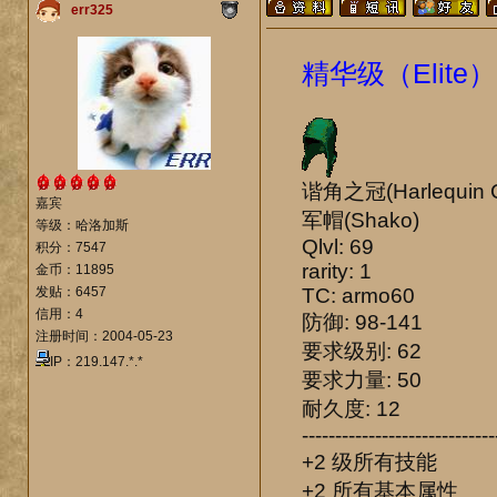
err325
精华级（Elite）
谐角之冠(Harlequin C
嘉宾
军帽(Shako)
等级：哈洛加斯
Qlvl: 69
积分：7547
rarity: 1
金币：11895
发贴：6457
TC: armo60
信用：4
防御: 98-141
注册时间：2004-05-23
要求级别: 62
IP：219.147.*.*
要求力量: 50
耐久度: 12
-----------------------------
+2 级所有技能
+2 所有基本属性