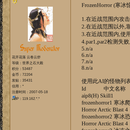
FrozenHorror (寒
1.在近战范围内攻
2.在近战范围以外,
3.在近战范围内,使用
4.par1,par2检测
5.n/a
6.n/a
花开花落 云卷云舒
7.n/a
等级：世界之石大殿
8.n/a
积分：53487
金币：72204
使用此AI的怪物列
发贴：35431
信用：*
Id 中文名称 aip1(H) a
注册时间：2007-05-18
aip8(H) Skill1 
IP：119.162.*.*
frozenhor
Horror Arctic Blast 4
frozenhor
Horror Arctic Blast 4