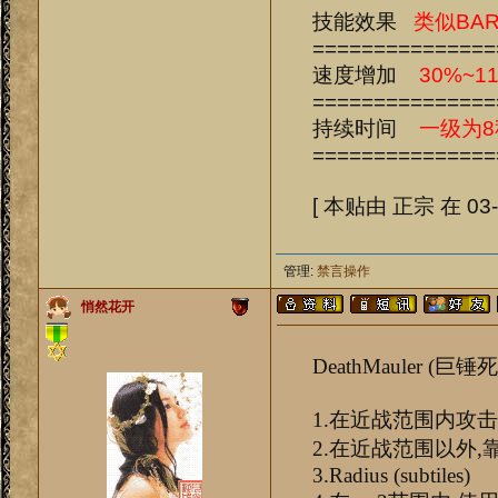
技能效果
类似BA
===============
速度增加
30%~1
===============
持续时间
一级为8
===============
[ 本贴由 正宗 在 03-2
管理:
禁言操作
悄然花开
DeathMauler (巨锤
1.在近战范围内攻
2.在近战范围以外
3.Radius (subtiles)