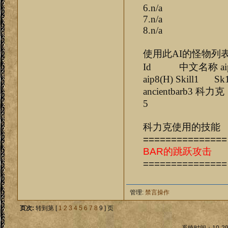
6.n/a
7.n/a
8.n/a
使用此AI的怪物列
Id 中文名称 aip1(H) a
aip8(H) Skill1 Sk1
ancientbar
5
科力克使用的技能
===============
BAR的跳跃攻击
===============
管理:
禁言操作
页次:
转到第 [
1
2
3
4
5
6
7
8
9 ] 页