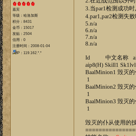
2.在近战范围以外
3.当par1检测成功时
嘉宾
4.par1,par2检测
等级：哈洛加斯
积分：8431
5.n/a
金币：15017
6.n/a
发贴：2504
7.n/a
信用：0
8.n/a
注册时间：2008-01-04
IP：119.162.*.*
Id 中文名称 aip1(H) a
aip8(H)
Skill1 Sk1lvl
BaalMinio
1
BaalMinio
1
BaalMinio
1
毁灭的仆从使用的
===============