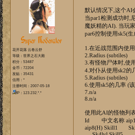
默认情况下,这个AI
当par1检测成功时
魔妖精的AI). 当玩家
par6控制使用sk5(
1.在近战范围内使用
花开花落 云卷云舒
2.Radius (subtiles)
等级：世界之石大殿
3.有怪物尸体时,使用
积分：53487
金币：72204
4.对仆从使用sk2的
发贴：35431
5.Radius (subtiles)
信用：*
6.使用sk5的几率 (
注册时间：2007-05-18
7.n/a
IP：123.232.*.*
8.n/a
使用此AI的怪物列
Id 中文名称 aip1(H) ai
aip8(H) Skill1
Sk4lvl Skill5 S