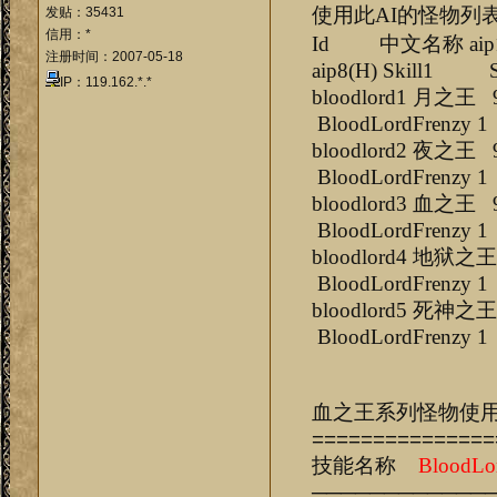
使用此AI的怪物列
发贴：35431
信用：*
Id 中文名称 aip1(H) ai
注册时间：2007-05-18
aip8(H) Skill1 S
IP：119.162.*.*
bloodlor
BloodLordFrenzy 1
bloodlor
BloodLordFrenzy 1
bloodlor
BloodLordFrenzy 1
bloodlor
BloodLordFrenzy 1
bloodlor
BloodLordFrenzy 1
血之王系列怪物使
===============
技能名称
BloodLo
────────────