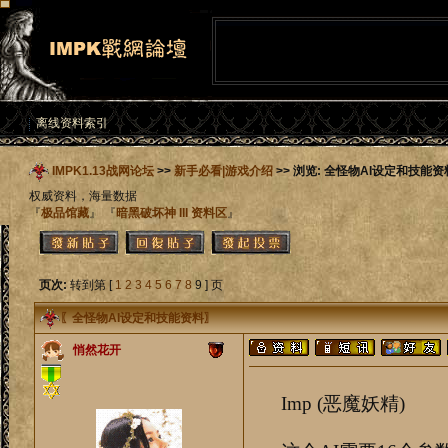
离线资料索引
IMPK1.13战网论坛
>>
新手必看|游戏介绍
>> 浏览: 全怪物AI设定和技能资
权威资料，海量数据
『
极品馆藏
』 『
暗黑破坏神 III 资料区
』
页次:
转到第 [
1
2
3
4
5
6
7
8
9 ] 页
〖
全怪物AI设定和技能资料
〗
悄然花开
Imp (恶魔妖精)