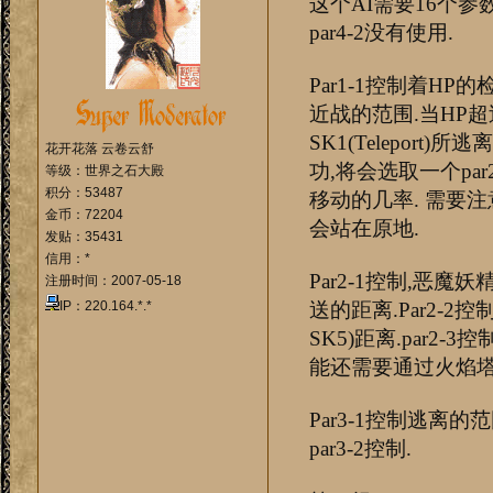
这个AI需要16个参数
par4-2没有使用.
Par1-1控制着HP
近战的范围.当HP超
SK1(Teleport
花开花落 云卷云舒
功,将会选取一个par
等级：世界之石大殿
积分：53487
移动的几率. 需要注
金币：72204
会站在原地.
发贴：35431
信用：*
Par2-1控制,恶魔
注册时间：2007-05-18
IP：220.164.*.*
送的距离.Par2-
SK5)距离.par2-
能还需要通过火焰塔
Par3-1控制逃离
par3-2控制.