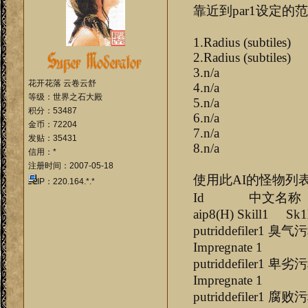
靠近到par1设定的
1.Radius (subtiles)
2.Radius (subtiles)
3.n/a
花开花落 云卷云舒
4.n/a
等级：世界之石大殿
5.n/a
积分：53487
6.n/a
金币：72204
7.n/a
发贴：35431
8.n/a
信用：*
注册时间：2007-05-18
使用此AI的怪物列
IP：220.164.*.*
Id 中文名称 aip1(H) a
aip8(H) Skill1 Sk1
putridd
Impregnate 1
putridd
Impregnate 1
putridd