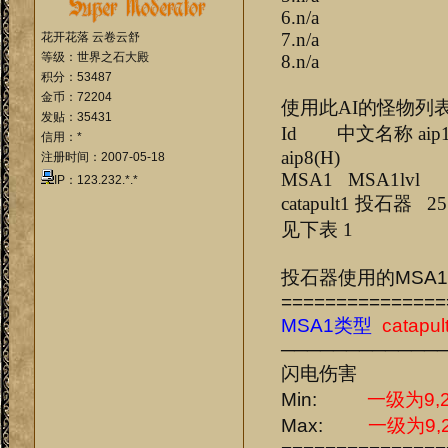
6.n/a
7.n/a
花开花落 云卷云舒
等级：世界之石大殿
8.n/a
积分：53487
金币：72204
使用此AI的怪物列
发贴：35431
Id 中文名称 aip1(H) ai
信用：*
aip8(H)
注册时间：2007-05-18
MSA1 MSA1lvl
IP：123.232.*.*
catap
见下表 1
投石器使用的MSA
===============
MSA1类型
catapul
────────────
闪电伤害
Min:
一级为9,
Max:
一级为9,