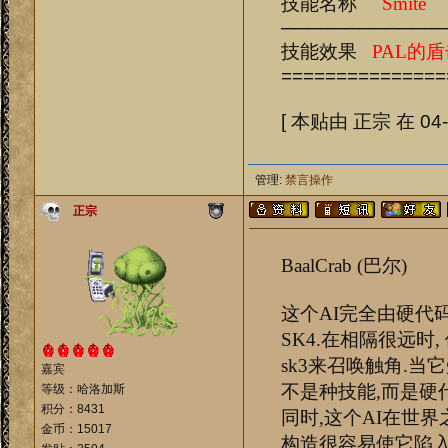
技能名称
Smite
────────────
技能效果
PAL的
===============
[ 本贴由 正宗 在 04-0
管理:
禁言操作
正宗
BaalCrab (巴尔)
这个AI完全由硬代码
SK4.在相隔很远时,
sk3来召唤触角.当
嘉宾
不是种技能,而是硬
等级：哈洛加斯
积分：8431
同时,这个AI在世
金币：15017
构造很容易使它陷入