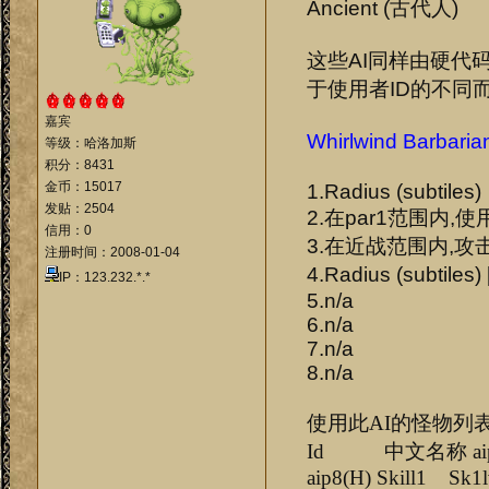
Ancient (古代人)
这些AI同样由硬代码
于使用者ID的不同而
嘉宾
Whirlwind Barbari
等级：哈洛加斯
积分：8431
金币：15017
1.Radius (subtiles)
发贴：2504
2.在par1范围内,使
信用：0
3.在近战范围内,攻
注册时间：2008-01-04
4.Radius (sub
IP：123.232.*.*
5.n/a
6.n/a
7.n/a
8.n/a
使用此AI的怪物列
Id 中文名称 aip1(H) a
aip8(H) Skill1 Sk1l