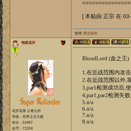
===============
[ 本贴由 正宗 在 03-2
管理:
禁言操作
悄然花开
BloodLord (血之王)
1.在近战范围内攻
2.在近战范围以外,
3.par1检测成功后,
4.par1,par2检测
5.n/a
6.n/a
花开花落 云卷云舒
7.n/a
等级：世界之石大殿
8.n/a
积分：53487
金币：72204