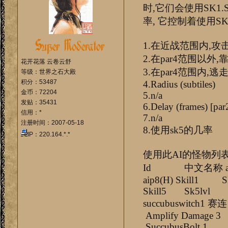
时,它们会使用SK1.
率, 它控制着使用SK
1.在近战范围内,攻
2.在par4范围以外
花开花落 云卷云舒
3.在par4范围内,
等级：世界之石大殿
积分：53487
4.Radius (subtiles)
金币：72204
5.n/a
发贴：35431
6.Delay (frames) [par2
信用：*
7.n/a
注册时间：2007-05-18
8.使用sk5的几率
IP：220.164.*.*
使用此AI的怪物列
Id 中文名称 aip1(H) a
aip8(H) Skill1 Sk1
Skill5 Sk5lvl
succubuswit
Amplify Damage 
SuccubusBolt 1