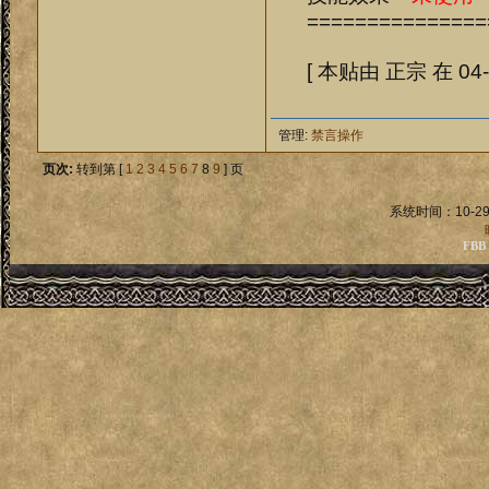
===============
[ 本贴由 正宗 在 04-1
管理:
禁言操作
页次:
转到第 [
1
2
3
4
5
6
7
8
9
] 页
系统时间：10-29
FBB