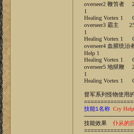
overseer2 鞭
1
Healing Vortex 1 
overseer3 霸
1
Healing Vortex 1 
overseer4 血
Help 1
Healing Vortex 1 
overseer5 地
1
Healing Vortex 1 
督军系列怪物使用
===============
技能1名称
Cry Hel
────────────
技能效果
仆从的
===============