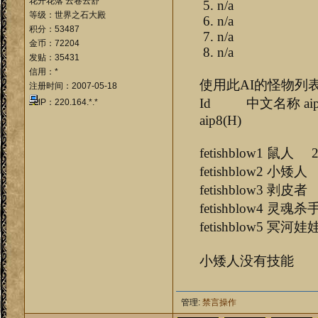
花开花落 云卷云舒
5. n/a
等级：世界之石大殿
6. n/a
积分：53487
7. n/a
金币：72204
8. n/a
发贴：35431
信用：*
使用此AI的怪物列
注册时间：2007-05-18
Id 中文名称 aip1(H) a
IP：220.164.*.*
aip8(H)
fetishblow1 鼠人
fetishblow2 小矮
fetishblow3 剥皮
fetishblow4 灵魂
fetishblow5 冥河
小矮人没有技能
管理:
禁言操作