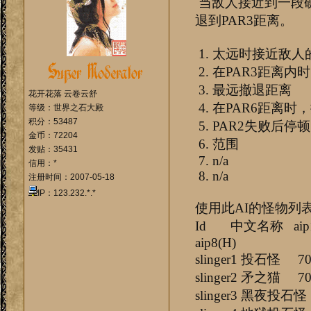
当敌人接近到一段硬
退到PAR3距离。
1. 太远时接近敌人
2. 在PAR3距离内
3. 最远撤退距离
花开花落 云卷云舒
4. 在PAR6距离时
等级：世界之石大殿
积分：53487
5. PAR2失败后停顿
金币：72204
6. 范围
发贴：35431
7. n/a
信用：*
8. n/a
注册时间：2007-05-18
IP：123.232.*.*
使用此AI的怪物列
Id 中文名称 aip1(H) ai
aip8(H)
slinger1 投石怪
slinger2 矛之猫
slinger3 黑夜投