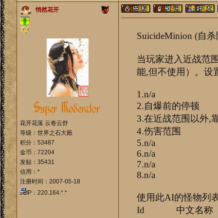
悄然花开
SuicideMinion (自
当玩家进入近战范围
能,但不使用）。设
1.n/a
2.自爆前的停顿
3.在近战范围以外,
花开花落 云卷云舒
4.伤害范围
等级：世界之石大殿
5.n/a
积分：53487
6.n/a
金币：72204
发贴：35431
7.n/a
信用：*
8.n/a
注册时间：2007-05-18
IP：220.164.*.*
使用此AI的怪物列
Id 中文名称 aip1(H) 