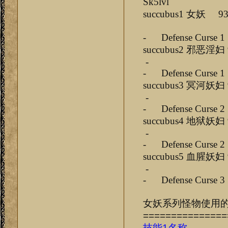
Sk5lvl
succubus1 女
- Defense Curse 
succubus2 邪
-
- Defense Curse 
succubus3 冥
-
- Defense Curse 
succubus4 地
-
- Defense Curse 
succubus5 血
-
- Defense Curse 
女妖系列怪物使用
===============
技能1名称
-