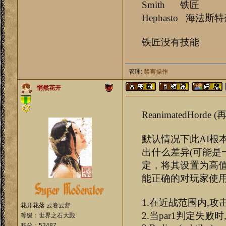
Smith 铁匠
Hephasto 海法
铁匠没有技能
管理:
禁言操作
悄然花开
ReanimatedHorde 
默认情况下此AI根本
出什么差异(可能是一个
定，将其设置为高值，
能正确的对玩家使用c
1.在近战范围内,攻
花开花落 云卷云舒
2.当par1判定失败
等级：世界之石大殿
积分：53487