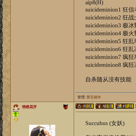
aip8(H)
suicideminio
suicideminio
suicideminio
suicideminio
suicideminion
suicideminion
suicideminion
suicideminion
自杀随从没有技能
管理:
禁言操作
悄然花开
Succubus (女妖)