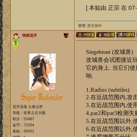
[ 本贴由 正宗 在 07-0
管理:
禁言操作
悄然花开
Siegebeast (攻城兽)
攻城兽会试图接近玩家
它的身上. 当它们使
响.
1.Radius (subtiles)
2.在近战范围内,攻
3.在近战范围内,使用
花开花落 云卷云舒
4.par2和par3检
等级：世界之石大殿
积分：53487
5.在近战范围以外,
金币：72204
6.在近战范围以外,
发贴：35431
7.速度增量百分比