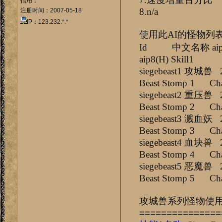
信用：*
8.n/a
注册时间：2007-05-18
IP：123.232.*.*
使用此AI的怪物列
Id 中文名称 aip1(H) a
aip8(H) Skill1 Sk
siegebeast1
Beast Stomp 1 Cha
siegebeast2
Beast Stomp 2 Cha
siegebeast3
Beast Stomp 3 Cha
siegebeast4
Beast Stomp 4 Cha
siegebeast5
Beast Stomp 5 Cha
攻城兽系列怪物使
===============