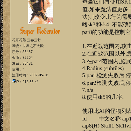
每当它们将使用SK1
值.如果魔法值更多一
法). [改变此行为需
略sk3和sk4. 
par8的功能是控制它
花开花落 云卷云舒
1.在近战范围内,攻
等级：世界之石大殿
积分：53487
2.在近战范围以外,
金币：72204
3.在par4范围内,施展
发贴：35431
4.Radius (subtiles)
信用：*
5.par1检测失败后
注册时间：2007-05-18
IP：218.56.*.*
6.par2检测失败后
7.n/a
8.使用sk5的几率.
使用此AI的怪物列
Id 中文名称 aip1(H) ai
aip8(H) Skill1 Sk1