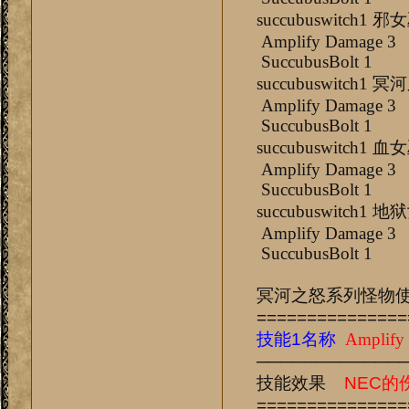
succubuswit
Amplify Damage 
SuccubusBolt 1
succubuswitc
Amplify Damage 
SuccubusBolt 1
succubuswit
Amplify Damage 
SuccubusBolt 1
succubuswitc
Amplify Damage 
SuccubusBolt 1
冥河之怒系列怪物
===============
技能1名称
Amplify
────────────
技能效果
NEC的
===============