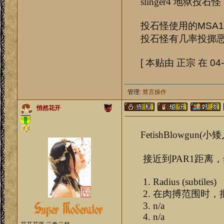
slinger4 地狱投
投石怪使用的MSA
投石怪有几率投掷
[ 本贴由 正宗 在 04-0
管理:
禁言操作
悄然花开
FetishBlowgun(
接近到PAR1距离，
1. Radius (subtiles)
2. 在肉搏范围时，
3. n/a
4. n/a