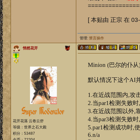
===============
[ 本贴由 正宗 在 03-2
管理:
禁言操作
悄然花开
Minion (巴尔的仆从
默认情况下这个AI并
1.在近战范围内,攻
2.当par1检测失败
3.在近战范围以外,
4.当par3检测失败
花开花落 云卷云舒
5.par1检测成功时
等级：世界之石大殿
积分：53487
6.n/a
金币：72204