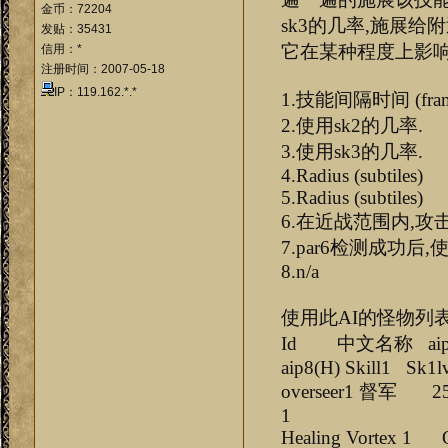
金币：72204
sk3的几率,施展给
发贴：35431
它在某种程度上影响p
信用：*
注册时间：2007-05-18
IP：119.162.*.*
1.技能间隔时间 (fram
2.使用sk2的几率.
3.使用sk3的几率.
4.Radius (subtiles)
5.Radius (subtiles)
6.在近战范围内,攻
7.par6检测成功后
8.n/a
使用此AI的怪物列
Id 中文名称 aip1(H) a
aip8(H) Skill1 Sk1
overseer1 督
1
Healing Vortex 1 