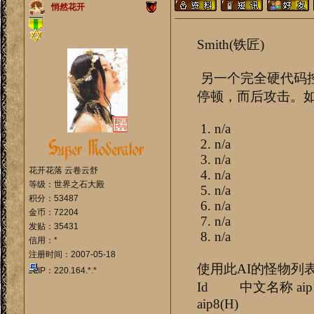
悄然花开
Smith(铁匠)
另一个完全硬代码控
停顿，而后攻击。
1. n/a
2. n/a
3. n/a
花开花落 云卷云舒
4. n/a
等级：世界之石大殿
5. n/a
积分：53487
6. n/a
金币：72204
7. n/a
发贴：35431
8. n/a
信用：*
注册时间：2007-05-18
使用此AI的怪物列
IP：220.164.*.*
Id 中文名称 aip1(H) ai
aip8(H)