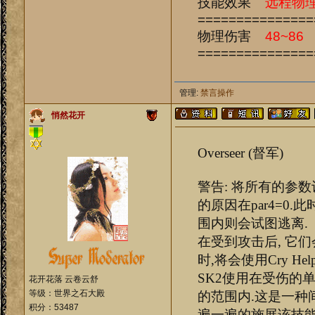
技能效果
远程物
===============
物理伤害
48~86
===============
管理:
禁言操作
悄然花开
Overseer (督军)
警告: 将所有的参
的原因在par4=0.
围内则会试图逃离.
在受到攻击后, 它们
时,将会使用Cry H
SK2使用在受伤的单
花开花落 云卷云舒
等级：世界之石大殿
的范围内.这是一种
积分：53487
遍一遍的施展该技能,而