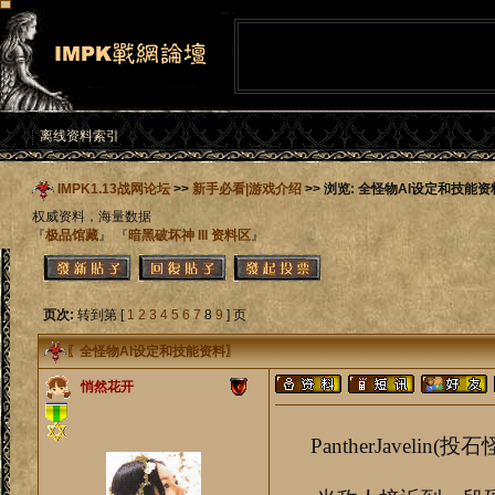
离线资料索引
IMPK1.13战网论坛
>>
新手必看|游戏介绍
>> 浏览: 全怪物AI设定和技能资
权威资料，海量数据
『
极品馆藏
』 『
暗黑破坏神 III 资料区
』
页次:
转到第 [
1
2
3
4
5
6
7
8
9
] 页
〖
全怪物AI设定和技能资料
〗
悄然花开
PantherJavelin(投石