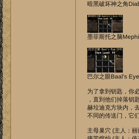
暗黑破坏神之角Diablo
墨菲斯托之脑Mephist
巴尔之眼Baal's Ey
为了拿到钥匙，你必
，直到他们掉落钥匙
赫垃迪克方块内，去
不同的传送门，它
主母巢穴 (主人：丽丽
痛苦熔炉 (主人：依卒尔