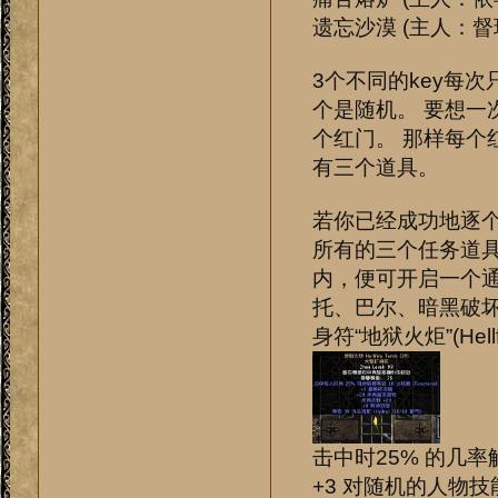
遗忘沙漠 (主人：督瑞
3个不同的key每次
个是随机。 要想一
个红门。 那样每个红
有三个道具。
若你已经成功地逐个
所有的三个任务道具
内，便可开启一个通
托、巴尔、暗黑破坏
身符“地狱火炬”(Hellfir
击中时25% 的几率
+3 对随机的人物技