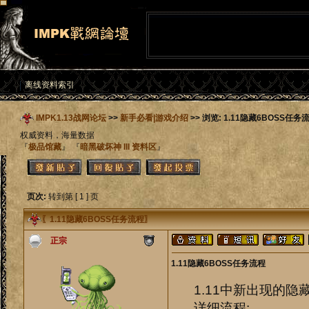
离线资料索引
IMPK1.13战网论坛
>>
新手必看|游戏介绍
>> 浏览: 1.11隐藏6BOSS任务
权威资料，海量数据
『
极品馆藏
』 『
暗黑破坏神 III 资料区
』
页次:
转到第 [ 1 ] 页
〖
1.11隐藏6BOSS任务流程
〗
正宗
1.11隐藏6BOSS任务流程
1.11中新出现的隐
详细流程: