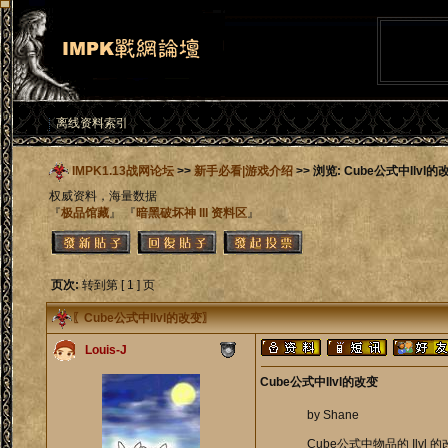
离线资料索引
IMPK1.13战网论坛
>>
新手必看|游戏介绍
>> 浏览: Cube公式中Ilvl的
权威资料，海量数据
『
极品馆藏
』 『
暗黑破坏神 III 资料区
』
页次:
转到第 [ 1 ] 页
〖
Cube公式中Ilvl的改变
〗
Louis-J
Cube公式中Ilvl的改变
by Shane
Cube公式中物品的 Ilvl 