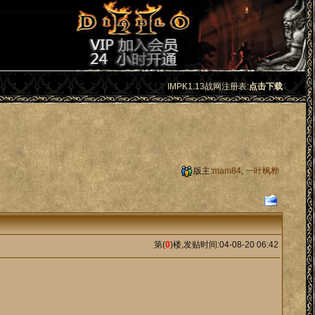
IMPK1.13战网注册表:
点击下载
版主:
mam84
,
一叶枫桦
第(
0
)楼,发贴时间:04-08-20 06:42