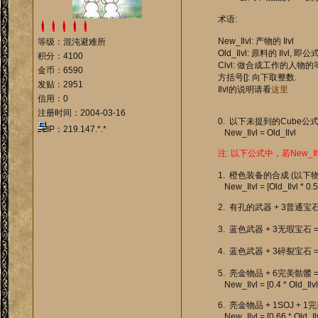
术语:
New_Ilvl: 产物的 Ilvl
等级：混沌避难所
Old_Ilvl: 原料的 Ilvl, 
积分：4100
Clvl: 做合成工作的人物的
金币：6590
方括号[]: 向下取整数.
发贴：2951
Ilvl的说明请看
这里
信用：0
注册时间：2004-03-16
0. 以下未提到的Cube公式都
IP：219.147.*.*
New_Ilvl = Old_Ilvl
注: 以下公式中，若New_Ilvl 
1. 橙色装备的合成 (以
New_Ilvl = [Old_Ilvl * 0.5] 
2. 有孔的武器 + 3普通宝石 =
3. 蓝色武器 + 3无瑕宝石 = 
4. 蓝色武器 + 3碎裂宝石 = 
5. 亮金物品 + 6完美骷髅
New_Ilvl = [0.4 * Old_Ilvl] 
6. 亮金物品 + 1SOJ +
New_Ilvl = [0.66 * Old_Ilvl